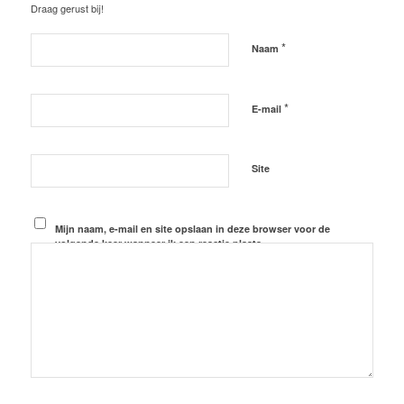
Draag gerust bij!
*
Naam
*
E-mail
Site
Mijn naam, e-mail en site opslaan in deze browser voor de
volgende keer wanneer ik een reactie plaats.