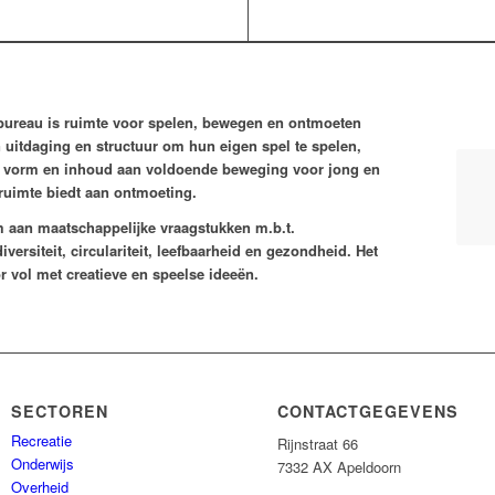
sbureau is ruimte voor spelen, bewegen en ontmoeten
n uitdaging en structuur om hun eigen spel te spelen,
en vorm en inhoud aan voldoende beweging voor jong en
 ruimte biedt aan ontmoeting.
m aan maatschappelijke vraagstukken m.b.t.
versiteit, circulariteit, leefbaarheid en gezondheid. Het
r vol met creatieve en speelse ideeën.
SECTOREN
CONTACTGEGEVENS
Recreatie
Rijnstraat 66
Onderwijs
7332 AX Apeldoorn
Overheid