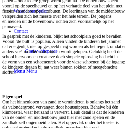
paden – door iedere groep wordt gebruikt. De onderbouw speelt
vooral op de speelheuvel en op het verharde deel van het plein met
fietsjes en andere speelattributen. De leerlingen van de middenbouw
Waarde van Spelen
verspreiden zich het meeste over het hele terrein. De jongens
en meiden uit de bovenbouw richten zich voornamelijk op het
pannaveld.
Contact
In gesprek met de kinderen, blijkt het schoolplein goed te bevallen.
Vooral ‘de bult’ is populair. Alleen vinden de kinderen het jammer
dat er eigenlijk niet op gespeeld mag worden als het regent, omdat er
Gratis whitepaper
anders veel modder naar binnen wordt gelopen. Gelukkig heeft de
school hiervoor een creatieve doch simpele oplossing bedacht in
de vorm van een schoenenrek voor de vieze schoenen bij de ingang;
de kinderen dragen bij nat weer binnen sokken of meegebrachte
Menu
Menu
sloffen.
Eigen spel
Om het binnenlopen van zand te verminderen is onlangs het zand
als valondergrond vervangen door houtsnippers. Behalve bij één
klimtoestel, waar het zand is ververst. Leuk detail is dat de kinderen
van de onder- en middenbouw juist hier met zand spelen en de
zandbak zelf ongemoeid laten. Het oppervlak onder het toestel is
ook veel groter dan in de zandbak, waardoor hier veel