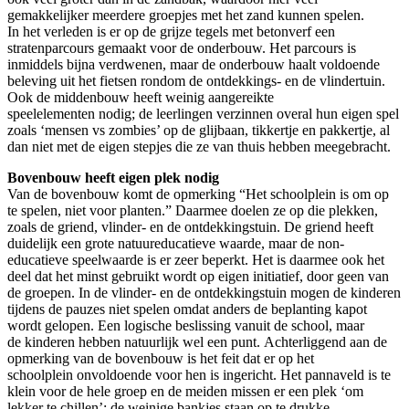
gemakkelijker meerdere groepjes met het zand kunnen spelen.
In het verleden is er op de grijze tegels met betonverf een
stratenparcours gemaakt voor de onderbouw. Het parcours is
inmiddels bijna verdwenen, maar de onderbouw haalt voldoende
beleving uit het fietsen rondom de ontdekkings- en de vlindertuin.
Ook de middenbouw heeft weinig aangereikte
speelelementen nodig; de leerlingen verzinnen overal hun eigen spel
zoals ‘mensen vs zombies’ op de glijbaan, tikkertje en pakkertje, al
dan niet met de eigen stepjes die ze van thuis hebben meegebracht.
Bovenbouw heeft eigen plek nodig
Van de bovenbouw komt de opmerking “Het schoolplein is om op
te spelen, niet voor planten.” Daarmee doelen ze op die plekken,
zoals de griend, vlinder- en de ontdekkingstuin. De griend heeft
duidelijk een grote natuureducatieve waarde, maar de non-
educatieve speelwaarde is er zeer beperkt. Het is daarmee ook het
deel dat het minst gebruikt wordt op eigen initiatief, door geen van
de groepen. In de vlinder- en de ontdekkingstuin mogen de kinderen
tijdens de pauzes niet spelen omdat anders de beplanting kapot
wordt gelopen. Een logische beslissing vanuit de school, maar
de kinderen hebben natuurlijk wel een punt. Achterliggend aan de
opmerking van de bovenbouw is het feit dat er op het
schoolplein onvoldoende voor hen is ingericht. Het pannaveld is te
klein voor de hele groep en de meiden missen er een plek ‘om
lekker te chillen’; de weinige bankjes staan op te drukke