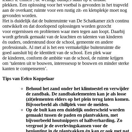
plekken. Een oplossing voor het voetbal is gevonden in het trapveld
aan de overkant; ruimte voor een rustig zit- en kletsplekje moet nog
gevonden worden.
Het is duidelijk dat de buitenruimte van De Schatkamer zich continu
ontwikkelt en dat doorlopend oplossingen worden gezocht
voor ergernissen en problemen waar men tegen aan loopt. Daarbij
wordt gebruik gemaakt van de krachten en talenten van kinderen
én ouders, ondersteund door de school, gemeente en andere
professionals. Al met al is het een vermakelijke buitenruimte die
goed aansluit bij de identiteit van de school. Een plek waar
de kinderen, conform de ambitie van de school, de ruimte krijgen
om ‘talenten uit te bouwen, interessesop te bouwen en minder sterke
kanten te compenseren’.
Tips van Eelco Koppelaar
Behoud het zand onder het klimtoestel en verwijder
de zandbak. De zandbakelementen kan je als losse
(zit)elementen elders op het plein terug laten komen.
Bijvoorbeeld als chillplek voor de meiden.
Op de bult kan een duidelijk onderscheid worden
gemaakt tussen de paden en plantvakken, met
bijvoorbeeld houtsnippers of halfverharding. Zo
vergroot je de overlevingskansen voor de
beplanting in de plantvakken én kan er ook met nat