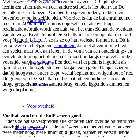
Met ongeveer 350 eigen kinderen en nog eens 150 tijdelijke
leerlingen afkomstig van een andere school, is het plein van De
Schatkamer druk bezet. Om beurten spelen onder-, midden- en
bovenbouw op hetzelfde plein. Voordeel is dat de buitenruimte met
Vacatures
meer dan 2.000 m heel ruim is opgezet en er als overloop
regelmatig gebruik wordt gemaakt van het trapveld aan de overkant
van de weg. ‘Brede School De Schatkamer is een openbare school
voor Natuurlijk Leren’, zoals ze op hun website formuleren. Dit is
Wat wij doen
terug te zien in het groene
schoolplein
dat niet alleen ruimte biedt
aan spelen maar ook aan leren, in de vorm van een ontdekkings- en
een vlindertuin op het plein en een moestuin langs de gevel aan de
voorzijde van het gebouw. Een deel van het plein is ingericht als
Voor recreatie
‘griend’, in natuurgebieden een laaggelegen gebied langs rivieren
dat bij hoogwater onder loopt, veelal beplant met wilgenhout of riet.
De griend van De Schatkamer bestaat uit een ondiepe, normaliter
droge greppel met een stammenbrug, enkele liggende stammen en
Voor onderwijs
wilgenbeplanting.
Voor overheid
Voetbal, zand en ‘de bult’ scoren goed
Tijdens de pauze verspreiden alle kinderen zich over de buitenruimte
waarbij het pannaveld en ‘de bult’ – een speelheuvel van ongeveer
Onze projecten
twee meter hoog met klimmuur, glijbaan, planten en verschillende