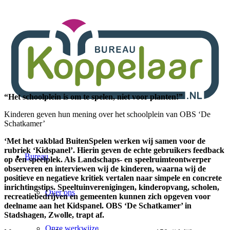
“Het schoolplein is om te spelen, niet voor planten!”
Kinderen geven hun mening over het schoolplein van OBS ‘De
Schatkamer’
‘Met het vakblad BuitenSpelen werken wij samen voor de
rubriek ‘Kidspanel’. Hierin geven de echte gebruikers feedback
Bureau
op een speelplek. Als Landschaps- en speelruimteontwerper
observeren en interviewen wij de kinderen, waarna wij de
positieve en negatieve kritiek vertalen naar simpele en concrete
inrichtingstips. Speeltuinverenigingen, kinderopvang, scholen,
Over ons
recreatiebedrijven en gemeenten kunnen zich opgeven voor
deelname aan het Kidspanel. OBS ‘De Schatkamer’ in
Stadshagen, Zwolle, trapt af.
Onze werkwijze